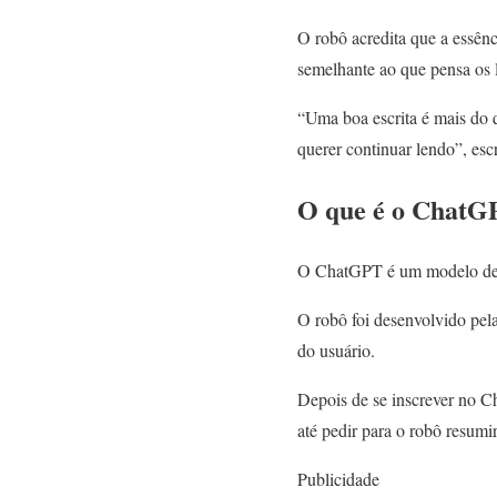
O robô acredita que a essênc
semelhante ao que pensa os l
“Uma boa escrita é mais do q
querer continuar lendo”, es
O que é o ChatG
O ChatGPT é um modelo de l
O robô foi desenvolvido p
do usuário.
Depois de se inscrever no C
até pedir para o robô resumi
Publicidade