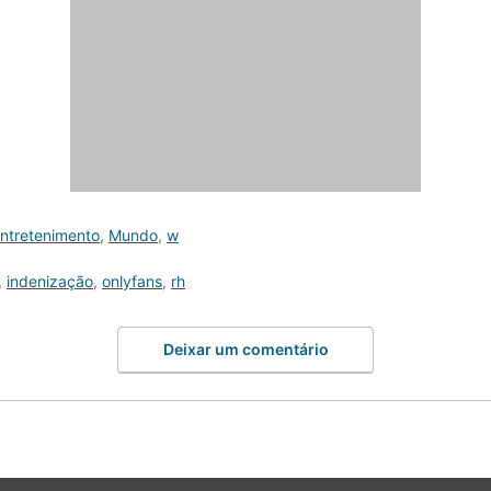
ntretenimento
,
Mundo
,
w
,
indenização
,
onlyfans
,
rh
Deixar um comentário