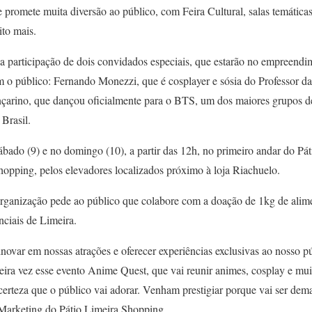
 promete muita diversão ao público, com Feira Cultural, salas temáticas
to mais.
a participação de dois convidados especiais, que estarão no empreendi
m o público: Fernando Monezzi, que é cosplayer e sósia do Professor da
nçarino, que dançou oficialmente para o BTS, um dos maiores grupos d
Brasil.
ábado (9) e no domingo (10), a partir das 12h, no primeiro andar do Pá
hopping, pelos elevadores localizados próximo à loja Riachuelo.
 organização pede ao público que colabore com a doação de 1kg de alime
nciais de Limeira.
ovar em nossas atrações e oferecer experiências exclusivas ao nosso pú
eira vez esse evento Anime Quest, que vai reunir animes, cosplay e muit
erteza que o público vai adorar. Venham prestigiar porque vai ser dema
Marketing do Pátio Limeira Shopping.