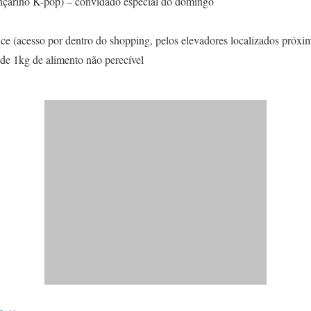
ançarino K-pop) – convidado especial do domingo
ice (acesso por dentro do shopping, pelos elevadores localizados próxi
de 1kg de alimento não perecível