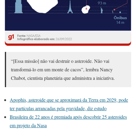
“[Essa missão] não vai destruir o asteroide. Não vai
transformá-lo em um monte de cacos”, lembra Nancy
Chabot, cientista planetária que administra a iniciativa.
Apophis, asteroide que se aproximará da Terra em 2029, pode
ter partículas arrancadas pela gravidade, diz estudo
Brasileira de 22 anos é premiada após descobrir 25 asteroides
em projeto da Nasa