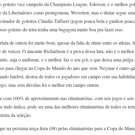
o goleiro vice campeão da Champions League, Ederson; e o melhor gol
 da Libertadores como protagonista, Weverton; mas o titular segue sen
reinador de goleiros Cláudio Taffarel (jogou pouca bola e ganhou pou
osso goleiro do tetra tenha uma bagagem muito boa pra fazer isso.
a de ontem foi muito bom, apesar da falta de ritmo entre os atletas, f
de vencer. O atacante Richarlison é a prova dessa luta, não é o melhor
ito, suja o uniforme, e o melhor, faz o seu gol, o que deixa uma pulga 
ntos para chegar na Copa do Mundo do ano que vem. Neymar é outro que
ando futebol, destoa de todos os jogadores em campo com sua habilidad
 jogo, mas sem dúvidas foi o melhor em campo ontem.
com 100% de aproveitamento nas eliminatórias, com seis jogos e seis v
ue tudo indica, pode ser uma das melhores eliminatórias de todos os te
tória da seleção.
 na próxima terça-feira (08) pelas eliminatórias para a Copa do Mund