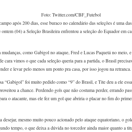
Foto: Twitter.com/CBF_Futebol
ampo após 200 dias, esse buraco no calendário das seleções é uma da
e ontem (04) a Seleção Brasileira enfrentou a seleção do Equador em ca
mudanças, como Gabigol no ataque, Fred e Lucas Paquetá no meio, e 
e cara vimos o que cada seleção queria para a partida, o Brasil precisa
nder e levar pelo menos um ponto pra casa, por isso jogou na retranca.
“Gabigol” foi muito pedido como “9” do Brasil, e Tite deu a ele essa
roveitou a chance. Perdendo gols que não costuma perder, errando pass
 para o atacante, mas ele fez um gol que abriria o placar no fim do prim
 desejar, mesmo muito pouco acionado pelo ataque equatoriano, o gol
ndo tempo, o que deixa a dúvida no torcedor ainda maior quanto a titu