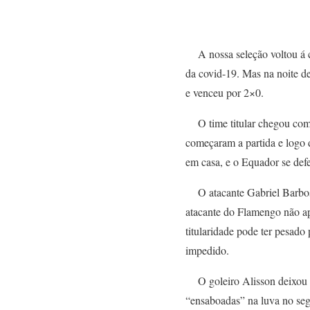
A nossa seleção voltou á c
da covid-19. Mas na noite d
e venceu por 2×0.
O time titular chegou com 
começaram a partida e logo d
em casa, e o Equador se defe
O atacante Gabriel Barbosa 
atacante do Flamengo não ap
titularidade pode ter pesado
impedido.
O goleiro Alisson deixou a
“ensaboadas” na luva no segu