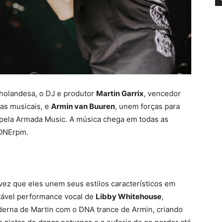
holandesa, o DJ e produtor
Martin Garrix
, vencedor
das musicais, e
Armin van Buuren
, unem forças para
 pela Armada Music. A música chega em todas as
a ONErpm.
 vez que eles unem seus estilos característicos em
otável performance vocal de
Libby Whitehouse
,
erna de Martin com o DNA trance de Armin, criando