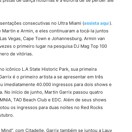
s pistas de dança noturnas e a euforia de se perder até
esentações consecutivas no Ultra Miami (
assista aqu
i
).
 Martin e Armin, e eles continuaram a tocá-la juntos
C Las Vegas, Cape Town e Johannesburg. Armin van
 vezes o primeiro lugar na pesquisa DJ Mag Top 100
ero de vitórias.
 icônico L.A State Historic Park, sua primeira
rrix é o primeiro artista a se apresentar em três
otou imediatamente 40.000 ingressos para dois shows e
. No início de junho, Martin Garrix passou quatro
OMNIA, TAO Beach Club e EDC. Além de seus shows
otou os ingressos para duas noites no Red Rocks
utubro.
f Mind”, com Citadelle. Garrix também se juntou a Lauv