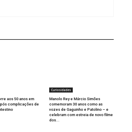
Curiosidades
orre aos 50 anos em
Manolo Rey e Márcio Simões
após complicações de
comemoram 30 anos como as
ntestino
vozes de Gaguinho e Patolino – e
celebram com estreia de novo filme
dos...