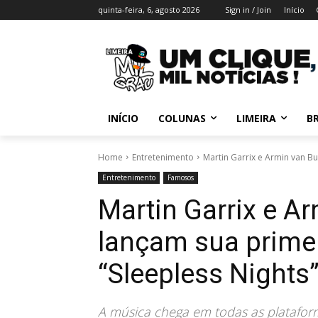
quinta-feira, 6, agosto 2026
Sign in / Join
Início
INÍCIO
COLUNAS
LIMEIRA
BR
Home
Entretenimento
Martin Garrix e Armin van B
Entretenimento
Famosos
Martin Garrix e A
lançam sua primei
“Sleepless Nights
A música chega em todas as plataform