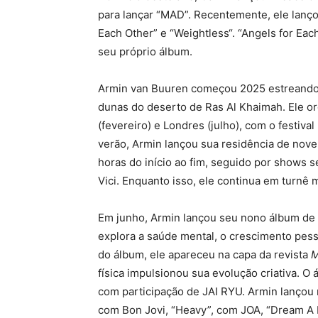
para lançar “MAD”. Recentemente, ele lanço
Each Other” e “Weightless“. “Angels for Ea
seu próprio álbum.
Armin van Buuren começou 2025 estreando 
dunas do deserto de Ras Al Khaimah. Ele or
(fevereiro) e Londres (julho), com o festiv
verão, Armin lançou sua residência de nove
horas do início ao fim, seguido por shows
Vici. Enquanto isso, ele continua em turnê
Em junho, Armin lançou seu nono álbum de
explora a saúde mental, o crescimento pesso
do álbum, ele apareceu na capa da revista
M
física impulsionou sua evolução criativa. O á
com participação de JAI RYU. Armin lançou 
com Bon Jovi, “Heavy”, com JOA, “Dream A 