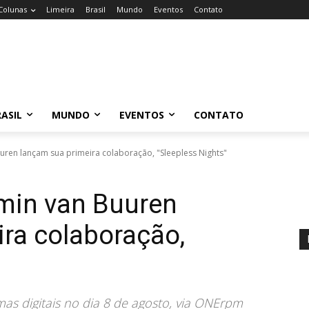
Colunas
Limeira
Brasil
Mundo
Eventos
Contato
ASIL
MUNDO
EVENTOS
CONTATO
uuren lançam sua primeira colaboração, "Sleepless Nights"
rmin van Buuren
ra colaboração,
”
as digitais no dia 8 de agosto, via ONErpm