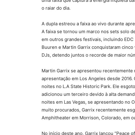
uma faixa que captura a energia inquieta da
o raiar do dia.
A dupla estreou a faixa ao vivo durante apr
A faixa se tornou um marco nos sets solo de
em outros grandes festivais, incluindo ED
Buuren e Martin Garrix conquistaram cinco
DJs, detendo juntos o recorde de maior núm
Martin Garrix se apresentou recentemente no
apresentação em Los Angeles desde 2016. Ga
noites no L.A State Historic Park. Ele esg
adicionou um terceiro devido à alta demanda
noites em Las Vegas, se apresentando no 
muito procurados, Garrix recentemente esg
Amphitheater em Morrison, Colorado, em o
No início deste ano, Garrix lançou “Peace o