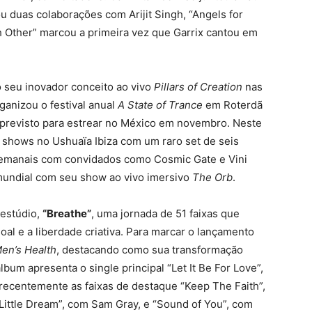
u duas colaborações com Arijit Singh, “Angels for
ch Other” marcou a primeira vez que Garrix cantou em
seu inovador conceito ao vivo
Pillars of Creation
nas
ganizou o festival anual
A State of Trance
em Roterdã
al previsto para estrear no México em novembro. Neste
 shows no Ushuaïa Ibiza com um raro set de seis
 semanais com convidados como Cosmic Gate e Vini
 mundial com seu show ao vivo imersivo
The Orb
.
 estúdio,
“Breathe”
, uma jornada de 51 faixas que
al e a liberdade criativa. Para marcar o lançamento
en’s Health
, destacando como sua transformação
lbum apresenta o single principal “Let It Be For Love”,
recentemente as faixas de destaque “Keep The Faith”,
Little Dream”, com Sam Gray, e “Sound of You”, com