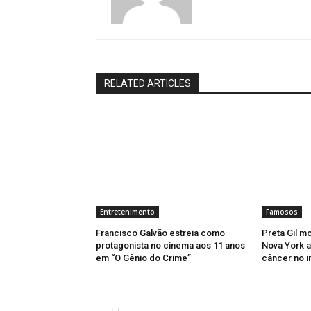
RELATED ARTICLES
Entretenimento
Famosos
Francisco Galvão estreia como
Preta Gil m
protagonista no cinema aos 11 anos
Nova York 
em “O Gênio do Crime”
câncer no i