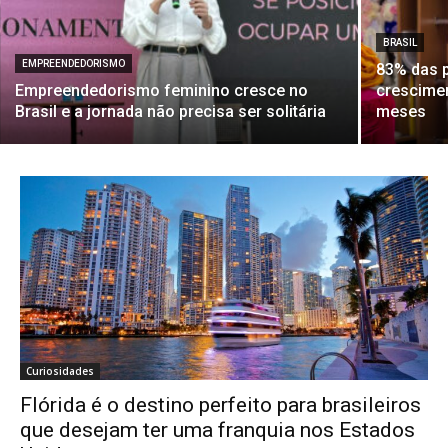
BRASIL
EMPREENDEDORISMO
83% das 
Empreendedorismo feminino cresce no
crescime
Brasil e a jornada não precisa ser solitária
meses
Curiosidades
Flórida é o destino perfeito para brasileiros
que desejam ter uma franquia nos Estados