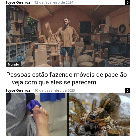
Joyce Queiroz
-
12 de fevereiro de 2024
0
Mundo
Pessoas estão fazendo móveis de papelão
– veja com que eles se parecem
Joyce Queiroz
-
10 de dezembro de 2023
0