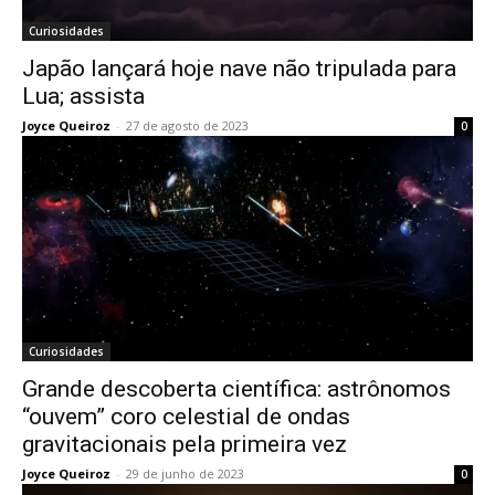
Curiosidades
Japão lançará hoje nave não tripulada para
Lua; assista
Joyce Queiroz
-
27 de agosto de 2023
0
Curiosidades
Grande descoberta científica: astrônomos
“ouvem” coro celestial de ondas
gravitacionais pela primeira vez
Joyce Queiroz
-
29 de junho de 2023
0