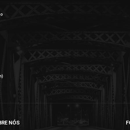
ão
n)
BRE NÓS
F