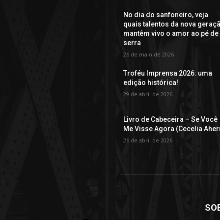
No dia do sanfoneiro, veja
quais talentos da nova geraç
mantêm vivo o amor ao pé de
serra
26 de maio de 2026
Troféu Imprensa 2026: uma
edição histórica!
29 de abril de 2026
Livro de Cabeceira – Se Você
Me Visse Agora (Cecelia Aher
26 de abril de 2026
SO