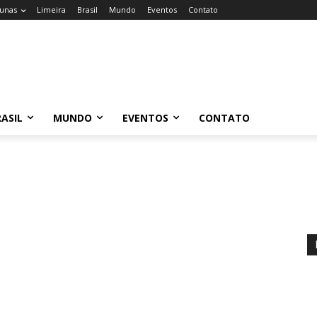
unas
Limeira
Brasil
Mundo
Eventos
Contato
ASIL
MUNDO
EVENTOS
CONTATO