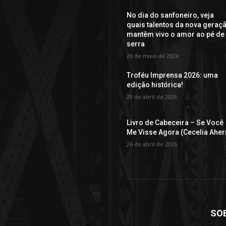
No dia do sanfoneiro, veja
quais talentos da nova geraç
mantêm vivo o amor ao pé de
serra
26 de maio de 2026
Troféu Imprensa 2026: uma
edição histórica!
29 de abril de 2026
Livro de Cabeceira – Se Você
Me Visse Agora (Cecelia Aher
26 de abril de 2026
SO