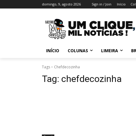
domingo, 9, agosto 2026
Sign in / Join
Início
Col
INÍCIO
COLUNAS
LIMEIRA
BR
Tags
Chefdecozinha
Tag:
chefdecozinha