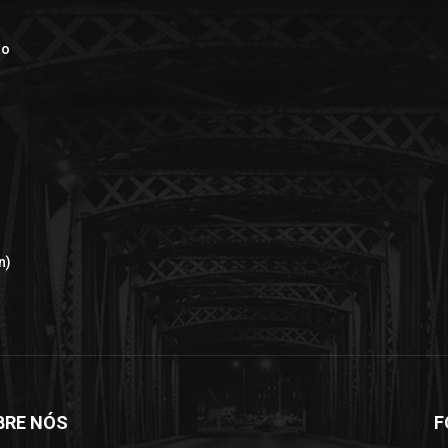
ão
n)
BRE NÓS
F