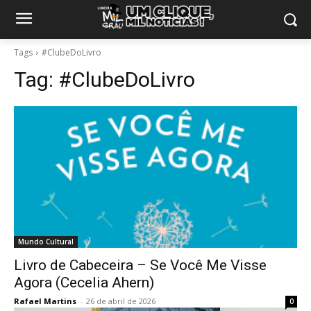
Tags
#ClubeDoLivro
Tag:
#ClubeDoLivro
Mundo Cultural
Livro de Cabeceira – Se Você Me Visse
Agora (Cecelia Ahern)
Rafael Martins
-
26 de abril de 2026
0