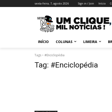
sexta-feira, 7, agosto 2026
Sign in / Join
Início
C
INÍCIO
COLUNAS
LIMEIRA
BR
Tags
#Enciclopédia
Tag:
#Enciclopédia