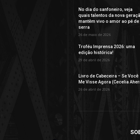
No dia do sanfoneiro, veja
quais talentos da nova geraç
mantêm vivo o amor ao pé de
serra
26 de maio de 2026
Troféu Imprensa 2026: uma
edição histórica!
29 de abril de 2026
Livro de Cabeceira – Se Você
Me Visse Agora (Cecelia Aher
26 de abril de 2026
SO