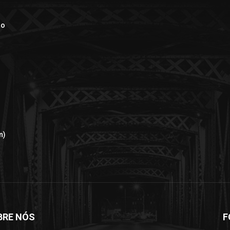
ão
n)
BRE NÓS
F