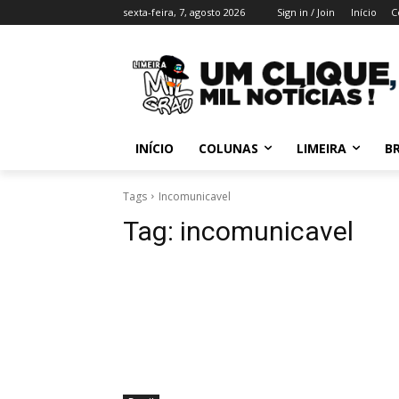
sexta-feira, 7, agosto 2026
Sign in / Join
Início
C
INÍCIO
COLUNAS
LIMEIRA
BR
Tags
Incomunicavel
Tag:
incomunicavel