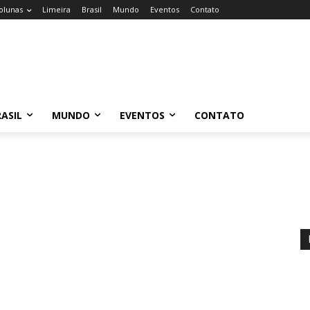
olunas
Limeira
Brasil
Mundo
Eventos
Contato
ASIL
MUNDO
EVENTOS
CONTATO