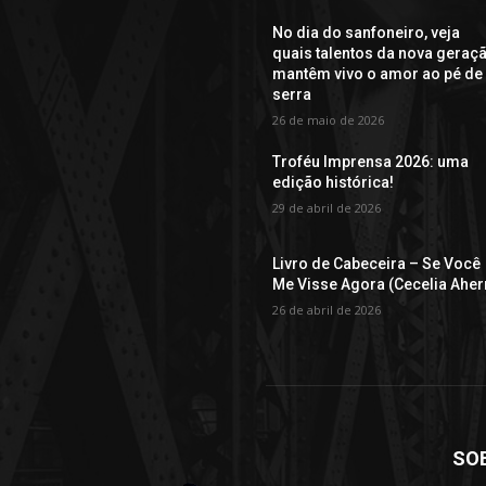
No dia do sanfoneiro, veja
quais talentos da nova geraç
mantêm vivo o amor ao pé de
serra
26 de maio de 2026
Troféu Imprensa 2026: uma
edição histórica!
29 de abril de 2026
Livro de Cabeceira – Se Você
Me Visse Agora (Cecelia Aher
26 de abril de 2026
SO