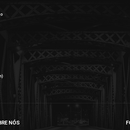
ão
n)
BRE NÓS
F