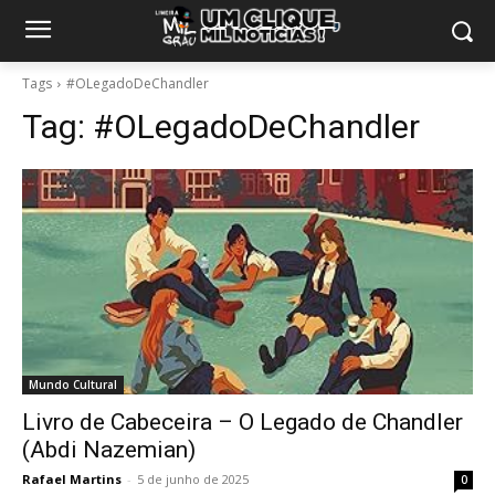
Tags
#OLegadoDeChandler
Tag:
#OLegadoDeChandler
Mundo Cultural
Livro de Cabeceira – O Legado de Chandler
(Abdi Nazemian)
Rafael Martins
-
5 de junho de 2025
0