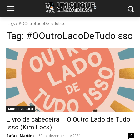
Tags
#OOutroLadoDeTudoIsso
Tag:
#OOutroLadoDeTudoIsso
Mundo Cultural
Livro de cabeceira – O Outro Lado de Tudo
Isso (Kim Lock)
Rafael Martins
-
30 de dezembro de 2024
0