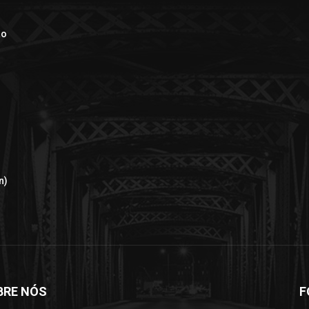
ão
n)
BRE NÓS
F