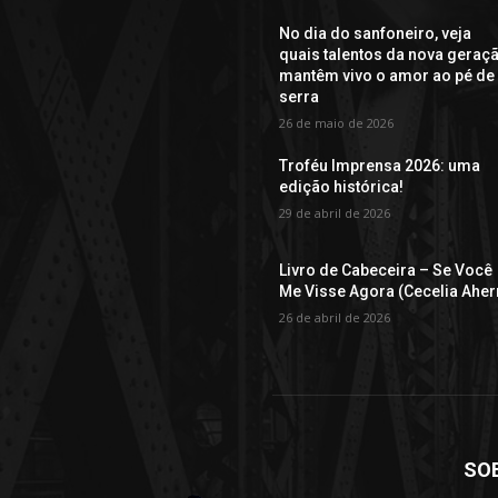
No dia do sanfoneiro, veja
quais talentos da nova geraç
mantêm vivo o amor ao pé de
serra
26 de maio de 2026
Troféu Imprensa 2026: uma
edição histórica!
29 de abril de 2026
Livro de Cabeceira – Se Você
Me Visse Agora (Cecelia Aher
26 de abril de 2026
SO