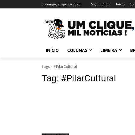
domingo, 9, agosto 2026
Sign in / Join
Início
Col
INÍCIO
COLUNAS
LIMEIRA
BR
Tags
#PilarCultural
Tag:
#PilarCultural