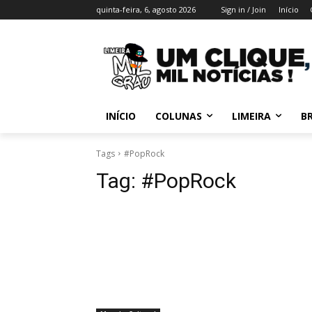
quinta-feira, 6, agosto 2026
Sign in / Join
Início
INÍCIO
COLUNAS
LIMEIRA
BR
Tags
#PopRock
Tag:
#PopRock