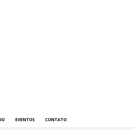
Brasil
Mundo
Eventos
Contato
DO
EVENTOS
CONTATO