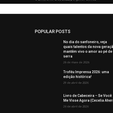
POPULAR POSTS
No dia do sanfoneiro, veja
quais talentos da nova geraç
mantêm vivo o amor ao pé de
serra
26 de maio de 2026
Troféu Imprensa 2026: uma
edição histórica!
29 de abril de 2026
Livro de Cabeceira – Se Você
Me Visse Agora (Cecelia Aher
26 de abril de 2026