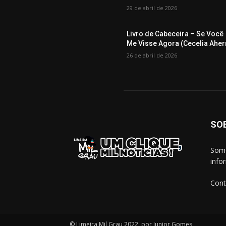
29 de abril de 2026
Livro de Cabeceira – Se Você
Me Visse Agora (Cecelia Aher
26 de abril de 2026
SO
Somo
info
Cont
© Limeira Mil Grau 2022, por Junior Gomes