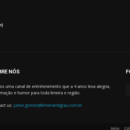
n)
BRE NÓS
F
s uma canal de entretenimento que a 4 anos leva alegria,
rmação e humor para toda limeira e região.
act us:
junior.gomes@limeiramilgrau.com.br
Início
Col