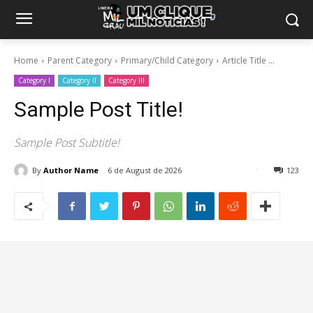
Home
Parent Category
Primary/Child Category
Article Title ...
Category I
Category II
Category III
Sample Post Title!
Sample Post Subtitle!
By
Author Name
6 de August de 2026
123
1234