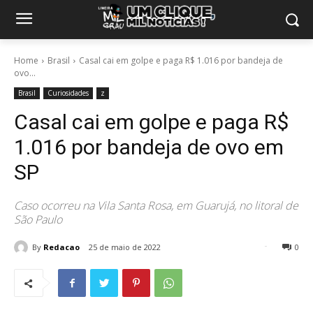
Home
Brasil
Casal cai em golpe e paga R$ 1.016 por bandeja de
ovo...
Brasil
Curiosidades
z
Casal cai em golpe e paga R$
1.016 por bandeja de ovo em
SP
Caso ocorreu na Vila Santa Rosa, em Guarujá, no litoral de
São Paulo
By
Redacao
25 de maio de 2022
0
292