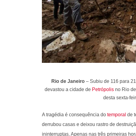
Rio de Janeiro
– Subiu de 116 para 2
devastou a cidade de
Petrópolis
no Rio de 
desta sexta-fei
A tragédia é consequência do
temporal
de t
derrubou casas e deixou rastro de destruiç
ininterruptas. Apenas nas três primeiras ho