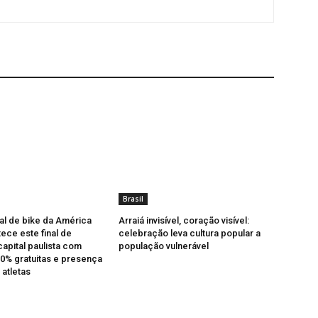
Brasil
val de bike da América
Arraiá invisível, coração visível:
ece este final de
celebração leva cultura popular a
apital paulista com
população vulnerável
0% gratuitas e presença
 atletas