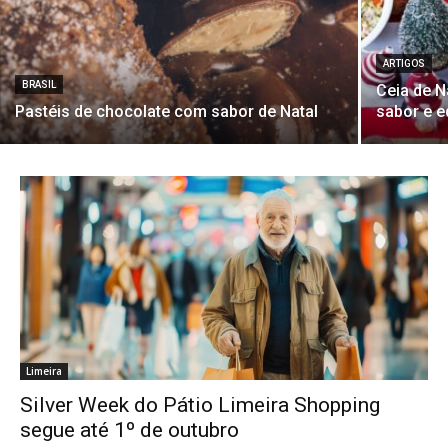
ARTIGOS
BRASIL
Ceia de N
Pastéis de chocolate com sabor de Natal
sabor e eq
Limeira
Silver Week do Pátio Limeira Shopping
segue até 1º de outubro