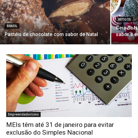
ARTIGOS
BRASIL
Ceia de N
Pastéis de chocolate com sabor de Natal
sabor e eq
Empreendedorismo
MEIs têm até 31 de janeiro para evitar
exclusão do Simples Nacional