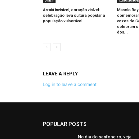
Brasil
Curiosidade
Arraiá invisível, coração visível:
Manolo Rey
celebração leva cultura popular a
comemoram
população vulnerável
vozes de Ga
celebram co
dos...
LEAVE A REPLY
Log in to leave a comment
POPULAR POSTS
No dia do sanfoneiro, veja