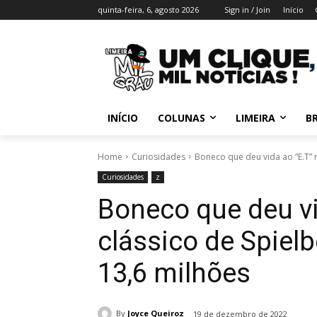
quinta-feira, 6, agosto 2026
Sign in / Join
Início
INÍCIO
COLUNAS
LIMEIRA
BR
Home
Curiosidades
Boneco que deu vida ao “E.T” n
Curiosidades
z
Boneco que deu vi
clássico de Spiel
13,6 milhões
By
Joyce Queiroz
19 de dezembro de 2022