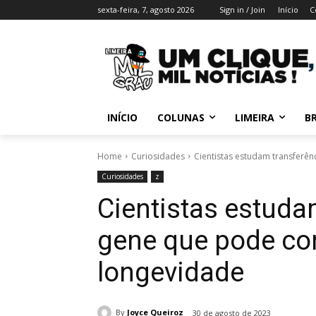
sexta-feira, 7, agosto 2026
Sign in / Join
Início
C
INÍCIO
COLUNAS
LIMEIRA
BR
Home
Curiosidades
Cientistas estudam transferên
Curiosidades
z
Cientistas estuda
gene que pode con
longevidade
By
Joyce Queiroz
30 de agosto de 2023