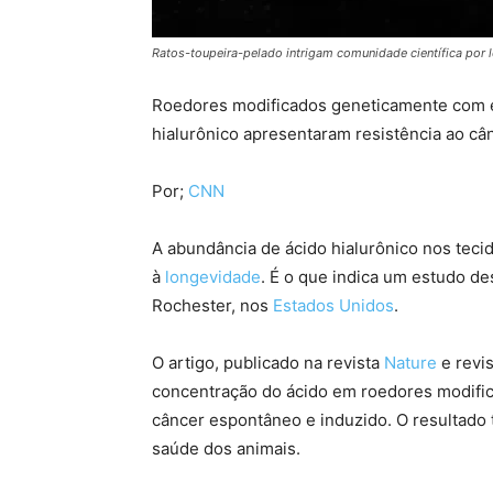
Ratos-toupeira-pelado intrigam comunidade científica por 
Roedores modificados geneticamente com e
hialurônico apresentaram resistência ao câ
Por;
CNN
A abundância de ácido hialurônico nos teci
à
longevidade
. É o que indica um estudo d
Rochester, nos
Estados Unidos
.
O artigo, publicado na revista
Nature
e revi
concentração do ácido em roedores modifi
câncer espontâneo e induzido. O resultado t
saúde dos animais.