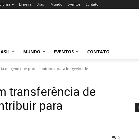
olunas
Limeira
Brasil
Mundo
Eventos
Contato
ASIL
MUNDO
EVENTOS
CONTATO
cia de gene que pode contribuir para longevidade
m transferência de
tribuir para
0
46