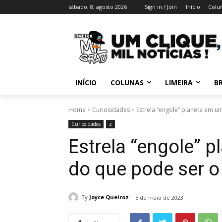
sábado, 8, agosto 2026
Sign in / Join
Início
Colu
INÍCIO
COLUNAS
LIMEIRA
BR
Home
Curiosidades
Estrela “engole” planeta em u
Curiosidades
z
Estrela “engole” 
do que pode ser o 
By
Joyce Queiroz
5 de maio de 2023