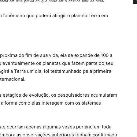
laneta-em-uma-previa-do-que-pode-ser-o-destino-final-da-terra/
 fenômeno que poderá atingir o planeta Terra em
proxima do fim de sua vida, ela se expande de 100 a
do eventualmente os planetas que fazem parte do seu
ngirá a Terra um dia, foi testemunhado pela primeira
ernacional.
es estágios de evolução, os pesquisadores acumularam
e a forma como elas interagem com os sistemas
ste ocorram apenas algumas vezes por ano em toda
. Embora as observações anteriores tenham confirmado