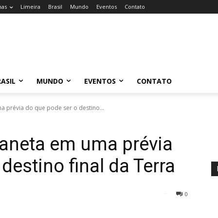
nas
Limeira
Brasil
Mundo
Eventos
Contato
ASIL
MUNDO
EVENTOS
CONTATO
ma prévia do que pode ser o destino...
planeta em uma prévia
destino final da Terra
0
34