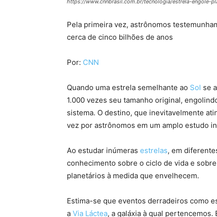
https://www.cnnbrasil.com.br/tecnologia/estrela-engole-p
Pela primeira vez, astrônomos testemunham
cerca de cinco bilhões de anos
Por:
CNN
Quando uma estrela semelhante ao
Sol
se a
1.000 vezes seu tamanho original, engolin
sistema. O destino, que inevitavelmente ati
vez por astrônomos em um amplo estudo int
Ao estudar inúmeras
estrelas
, em diferent
conhecimento sobre o ciclo de vida e sobr
planetários à medida que envelhecem.
Estima-se que eventos derradeiros como e
a
Via Láctea
, a galáxia à qual pertencemos