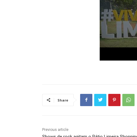
Share
Previous article
Shows de rock agitam o Pátio Limeira Shoppin