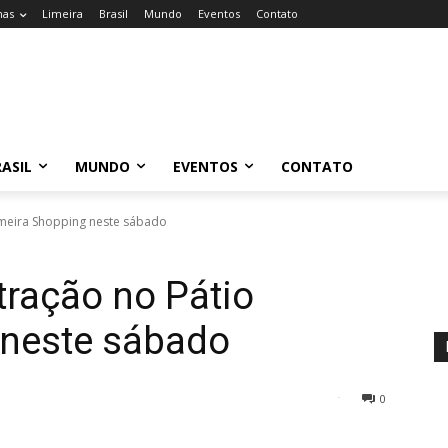
nas
Limeira
Brasil
Mundo
Eventos
Contato
ASIL
MUNDO
EVENTOS
CONTATO
Limeira Shopping neste sábado
atração no Pátio
 neste sábado
0
44