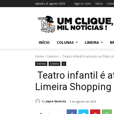
sábado, 8, agosto 2026
Sign in / Join
Início
Colu
INÍCIO
COLUNAS
LIMEIRA
BR
Home
Eventos
Teatro infantil é atração no Pátio 
Eventos
Limeira
z
Teatro infantil é 
Limeira Shopping
By
Joyce Queiroz
3 de agosto de 2023