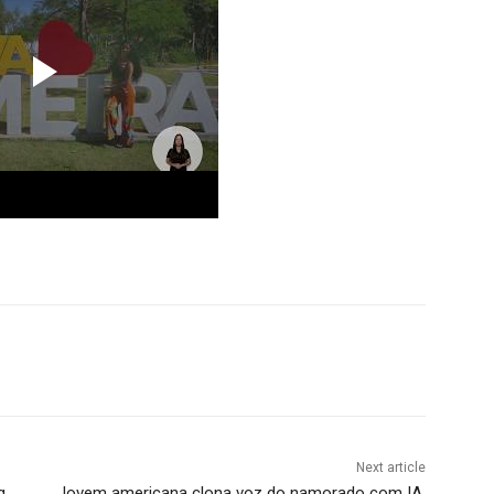
Next article
g
Jovem americana clona voz do namorado com IA,