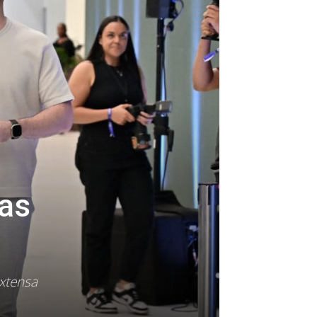
ras
xtensa