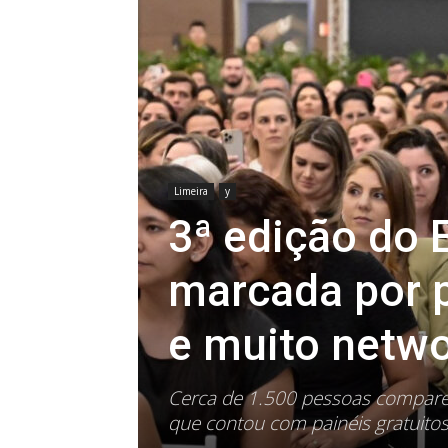
Limeira
y
3ª edição do 
marcada por p
e muito netw
Cerca de 1.500 pessoas compar
que contou com painéis gratuito