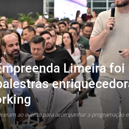
Empreenda Limeira foi
alestras enriquecedo
orking
eceram ao evento para acompanhar a programação e
s