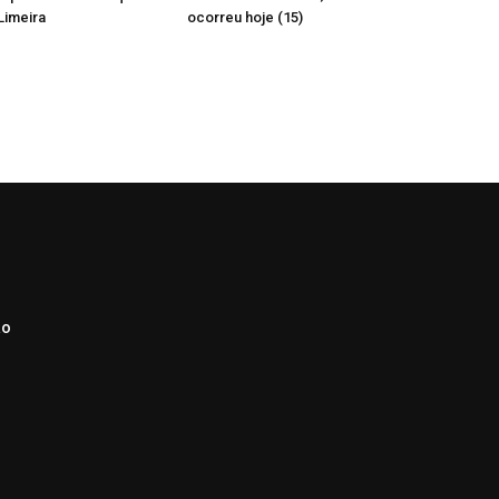
Limeira
ocorreu hoje (15)
ão