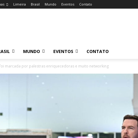
nas
Limeira
Brasil
Mundo
Eventos
Contato
ASIL
MUNDO
EVENTOS
CONTATO
foi marcada por palestras enriquecedoras e muito networking