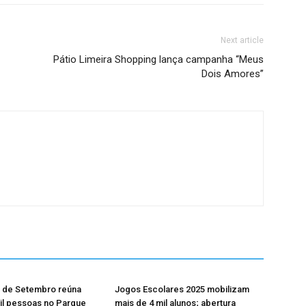
Next article
Pátio Limeira Shopping lança campanha “Meus
Dois Amores”
7 de Setembro reúna
Jogos Escolares 2025 mobilizam
il pessoas no Parque
mais de 4 mil alunos; abertura