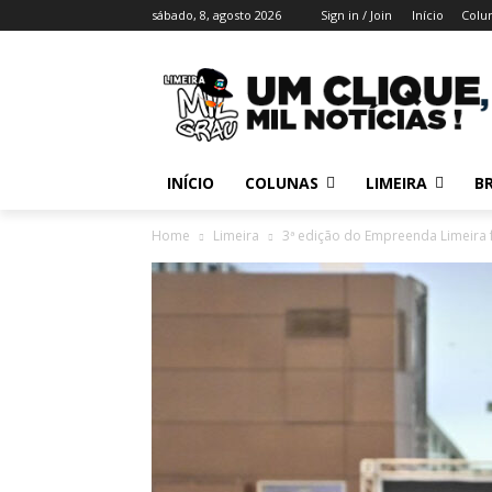
sábado, 8, agosto 2026
Sign in / Join
Início
Colu
INÍCIO
COLUNAS
LIMEIRA
BR
Home
Limeira
3ª edição do Empreenda Limeira 