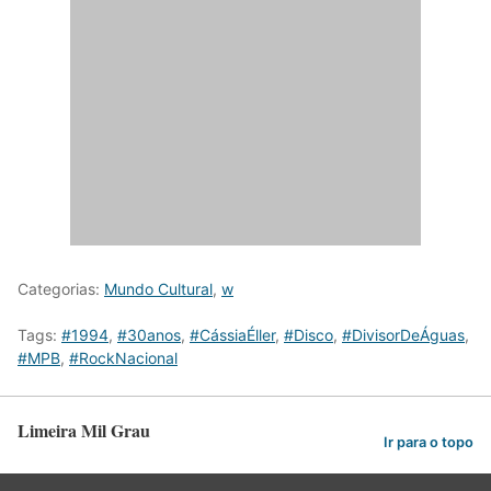
Categorias:
Mundo Cultural
,
w
Tags:
#1994
,
#30anos
,
#CássiaÉller
,
#Disco
,
#DivisorDeÁguas
,
#MPB
,
#RockNacional
Limeira Mil Grau
Ir para o topo