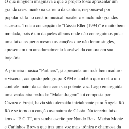
O que ninguém imaginava é que o projeto fosse apresentar um
grande crescimento na carreira da cantora, responsável por
popularizá-la no cenário musical brasileiro e incluindo grandes
sucessos. Toda a concepção de “Cássia Eller (1994)” é muito bem
montada, pois é um daqueles álbuns onde não conseguimos pular
uma faixa sequer e mesmo as canções que não foram singles,
apresentam um amadurecimento louvável da cantora em sua
trajetória.
A primeira música “Partners”, já apresenta um rock bem maduro
e visceral, composto pelo grupo RPM e também que mostra um
controle maior da cantora com sua potente voz. Logo em seguida,
uma verdadeira pedrada: “Malandragem” foi composta por
Cazuza e Frejat, havia sido oferecida inicialmente para Ângela Rô
Rô e se tornou a canção assinatura de Cássia. Na terceira faixa,
temos “E.C.T”, um samba escrito por Nando Reis, Marisa Monte
e Carlinhos Brown que traz uma voz mais irônica e charmosa da