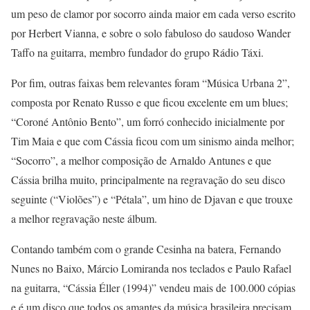
um peso de clamor por socorro ainda maior em cada verso escrito
por Herbert Vianna, e sobre o solo fabuloso do saudoso Wander
Taffo na guitarra, membro fundador do grupo Rádio Táxi.
Por fim, outras faixas bem relevantes foram “Música Urbana 2”,
composta por Renato Russo e que ficou excelente em um blues;
“Coroné Antônio Bento”, um forró conhecido inicialmente por
Tim Maia e que com Cássia ficou com um sinismo ainda melhor;
“Socorro”, a melhor composição de Arnaldo Antunes e que
Cássia brilha muito, principalmente na regravação do seu disco
seguinte (“Violões”) e “Pétala”, um hino de Djavan e que trouxe
a melhor regravação neste álbum.
Contando também com o grande Cesinha na batera, Fernando
Nunes no Baixo, Márcio Lomiranda nos teclados e Paulo Rafael
na guitarra, “Cássia Éller (1994)” vendeu mais de 100.000 cópias
e é um disco que todos os amantes da música brasileira precisam