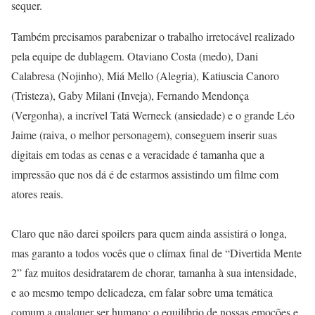
sequer.
Também precisamos parabenizar o trabalho irretocável realizado
pela equipe de dublagem. Otaviano Costa (medo), Dani
Calabresa (Nojinho), Miá Mello (Alegria), Katiuscia Canoro
(Tristeza), Gaby Milani (Inveja), Fernando Mendonça
(Vergonha), a incrível Tatá Werneck (ansiedade) e o grande Léo
Jaime (raiva, o melhor personagem), conseguem inserir suas
digitais em todas as cenas e a veracidade é tamanha que a
impressão que nos dá é de estarmos assistindo um filme com
atores reais.
Claro que não darei spoilers para quem ainda assistirá o longa,
mas garanto a todos vocês que o clímax final de “Divertida Mente
2” faz muitos desidratarem de chorar, tamanha à sua intensidade,
e ao mesmo tempo delicadeza, em falar sobre uma temática
comum a qualquer ser humano: o equilíbrio de nossas emoções e