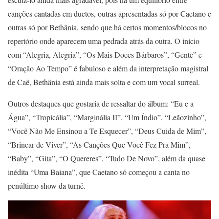
canções cantadas em duetos, outras apresentadas só por Caetano e
outras só por Bethânia, sendo que há certos momentos/blocos no
repertório onde aparecem uma pedrada atrás da outra. O início
com “Alegria, Alegria”, “Os Mais Doces Bárbaros”, “Gente” e
“Oração Ao Tempo” é fabuloso e além da interpretação magistral
de Caê, Bethânia está ainda mais solta e com um vocal surreal.
Outros destaques que gostaria de ressaltar do álbum: “Eu e a
Água”, “Tropicália”, “Marginália II”, “Um Índio”, “Leãozinho”,
“Você Não Me Ensinou a Te Esquecer”, “Deus Cuida de Mim”,
“Brincar de Viver”, “As Canções Que Você Fez Pra Mim”,
“Baby”, “Gita”, “O Quereres”, “Tudo De Novo”, além da quase
inédita “Uma Baiana”, que Caetano só começou a canta no
penúltimo show da turnê.