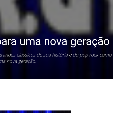
para uma nova geração
randes clássicos de sua história e do pop rock como
ma nova geração.