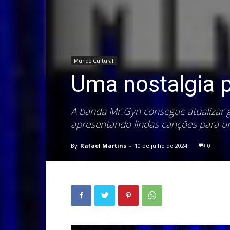
Mundo Cultural
Uma nostalgia 
A banda Mr.Gyn consegue atualizar g
apresentando lindas canções para u
By
Rafael Martins
-
10 de julho de 2024
0