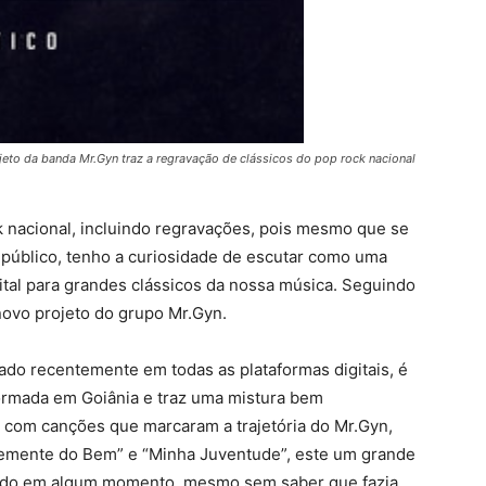
jeto da banda Mr.Gyn traz a regravação de clássicos do pop rock nacional
k nacional, incluindo regravações, pois mesmo que se
 público, tenho a curiosidade de escutar como uma
igital para grandes clássicos da nossa música. Seguindo
novo projeto do grupo Mr.Gyn.
ado recentemente em todas as plataformas digitais, é
ormada em Goiânia e traz uma mistura bem
o com canções que marcaram a trajetória do Mr.Gyn,
Semente do Bem” e “Minha Juventude”, este um grande
utado em algum momento, mesmo sem saber que fazia