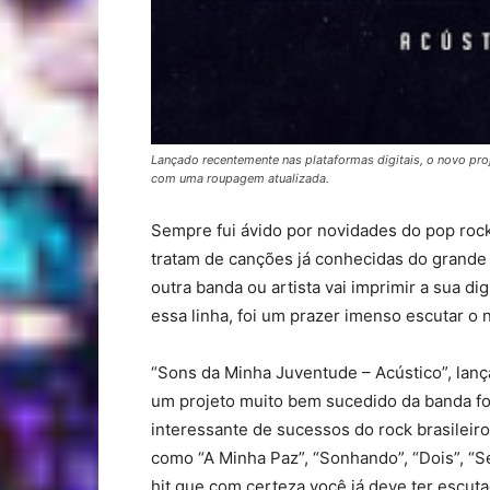
Lançado recentemente nas plataformas digitais, o novo pro
com uma roupagem atualizada.
Sempre fui ávido por novidades do pop roc
tratam de canções já conhecidas do grande
outra banda ou artista vai imprimir a sua d
essa linha, foi um prazer imenso escutar o 
“Sons da Minha Juventude – Acústico”, lanç
um projeto muito bem sucedido da banda f
interessante de sucessos do rock brasileir
como “A Minha Paz”, “Sonhando”, “Dois”, “
hit que com certeza você já deve ter esc