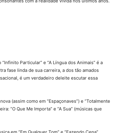
consonantes com a realidade vivida nos últimos anos.
Infinito Particular” e “A Língua dos Animais” é a
tra fase linda de sua carreira, a dos tão amados
nsacional, é um verdadeiro deleite escutar essa
a nova (assim como em “Espaçonaves”) e “Totalmente
reira: “O Que Me Importa” e “A Sua” (músicas que
ssica em “Em Qualquer Tom” e “Fazendo Cena”