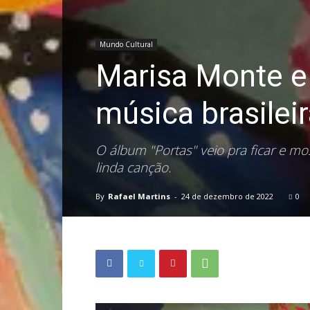
Mundo Cultural
Marisa Monte e 
música brasilei
O álbum "Portas" veio pra ficar e m
linda canção.
By
Rafael Martins
-
24 de dezembro de 2022
0