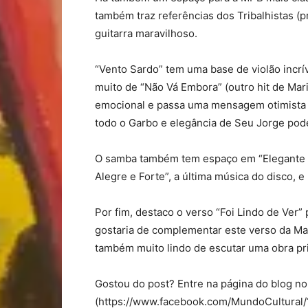
também traz referências dos Tribalhistas (
guitarra maravilhoso.
“Vento Sardo” tem uma base de violão incrív
muito de “Não Vá Embora” (outro hit de Mar
emocional e passa uma mensagem otimista f
todo o Garbo e elegância de Seu Jorge pod
O samba também tem espaço em “Elegante A
Alegre e Forte”, a última música do disco, e
Por fim, destaco o verso “Foi Lindo de Ver”
gostaria de complementar este verso da Mar
também muito lindo de escutar uma obra pri
Gostou do post? Entre na página do blog n
(https://www.facebook.com/MundoCultural/?