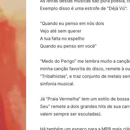
As letras destas músicas são pura poesia, 
Exemplo disso é uma estrofe de “Déjà Vú”:
“Quando eu penso em nós dois
Vejo até sem querer
A tua falta no espelho
Quando eu penso em você”
“Medo do Perigo” me lembra muito a canção “
minha canção favorita do disco, remete à ou
“Tribalhistas”, e traz conjunto de metais se
sinfonia musical.
Já “Praia Vermelha” tem um estilo de boss
Seu” remete a dois grandes hits de sua car
valem sempre ser escutadas).
Há também um espaço para a MPB mais clá