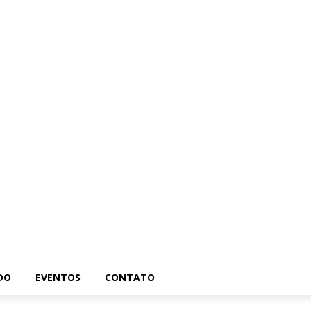
ira
Brasil
Mundo
Eventos
Contato
DO
EVENTOS
CONTATO