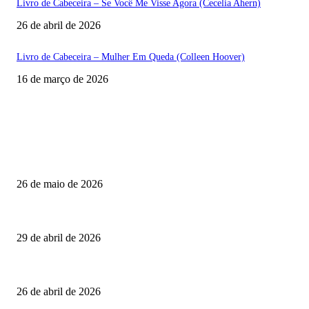
Livro de Cabeceira – Se Você Me Visse Agora (Cecelia Ahern)
26 de abril de 2026
Livro de Cabeceira – Mulher Em Queda (Colleen Hoover)
16 de março de 2026
POPULAR POSTS
No dia do sanfoneiro, veja quais talentos da nova geração mantêm vivo o 
26 de maio de 2026
Troféu Imprensa 2026: uma edição histórica!
29 de abril de 2026
Livro de Cabeceira – Se Você Me Visse Agora (Cecelia Ahern)
26 de abril de 2026