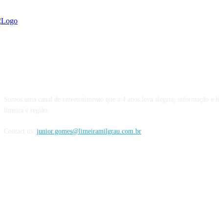
SOBRE NÓS
Somos uma canal de entretenimento que a 4 anos leva alegria, informação e 
limeira e região.
Contact us:
junior.gomes@limeiramilgrau.com.br
FOLLOW US