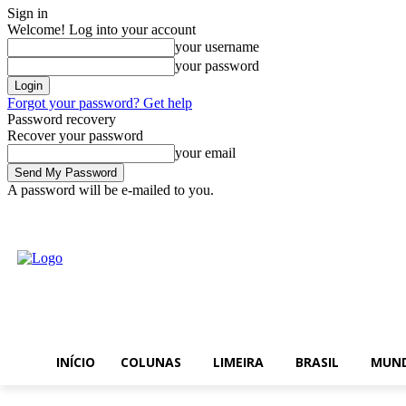
Sign in
Welcome! Log into your account
your username
your password
Forgot your password? Get help
Password recovery
Recover your password
your email
A password will be e-mailed to you.
Início
Colunas
Lime
quinta-feira, 6, agosto 2026
Sign in / Join
INÍCIO
COLUNAS
LIMEIRA
BRASIL
MUN