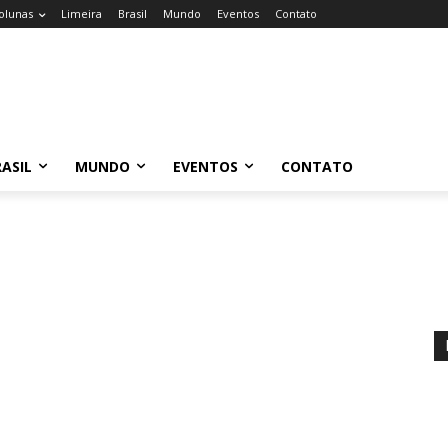
olunas
Limeira
Brasil
Mundo
Eventos
Contato
ASIL
MUNDO
EVENTOS
CONTATO