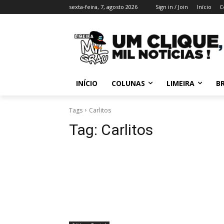
sexta-feira, 7, agosto 2026
Sign in / Join
Início
C
INÍCIO
COLUNAS
LIMEIRA
BR
Tags
Carlitos
Tag:
Carlitos