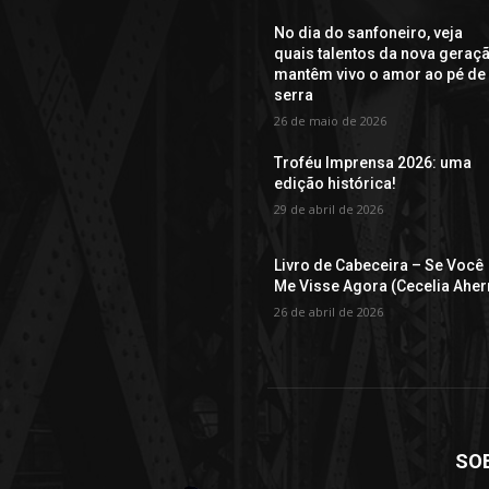
No dia do sanfoneiro, veja
quais talentos da nova geraç
mantêm vivo o amor ao pé de
serra
26 de maio de 2026
Troféu Imprensa 2026: uma
edição histórica!
29 de abril de 2026
Livro de Cabeceira – Se Você
Me Visse Agora (Cecelia Aher
26 de abril de 2026
SO