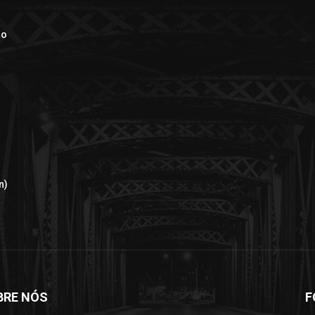
ão
n)
BRE NÓS
F