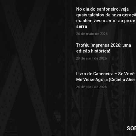
No dia do sanfoneiro, veja
quais talentos da nova geraç
mantêm vivo o amor ao pé de
serra
26 de maio de 2026
Troféu Imprensa 2026: uma
edição histórica!
29 de abril de 2026
Livro de Cabeceira – Se Você
Me Visse Agora (Cecelia Aher
26 de abril de 2026
SO