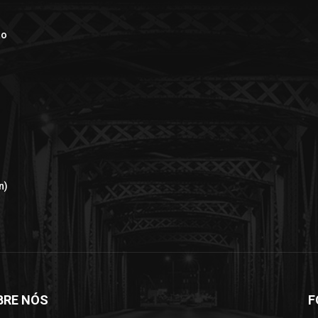
ão
n)
BRE NÓS
F