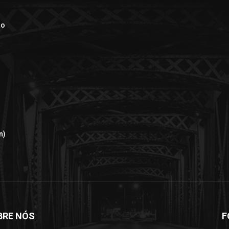
ão
n)
BRE NÓS
F