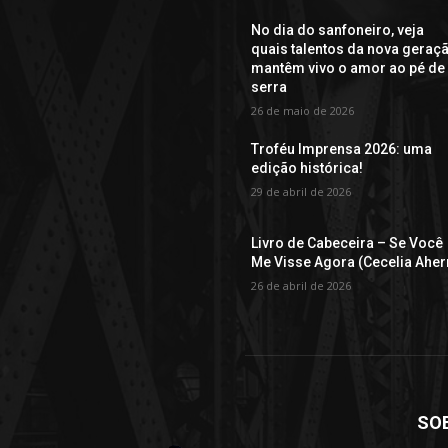
No dia do sanfoneiro, veja
quais talentos da nova geraç
mantêm vivo o amor ao pé de
serra
26 de maio de 2026
Troféu Imprensa 2026: uma
edição histórica!
29 de abril de 2026
Livro de Cabeceira – Se Você
Me Visse Agora (Cecelia Aher
26 de abril de 2026
SO