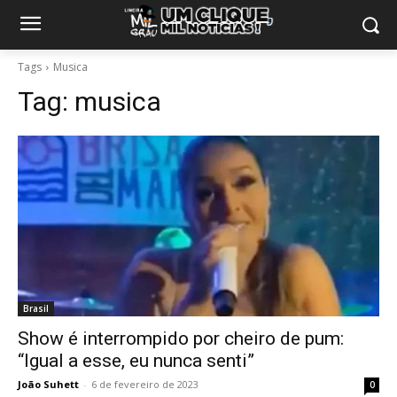
Tags
Musica
Tag:
musica
Brasil
Show é interrompido por cheiro de pum:
“Igual a esse, eu nunca senti”
João Suhett
-
6 de fevereiro de 2023
0