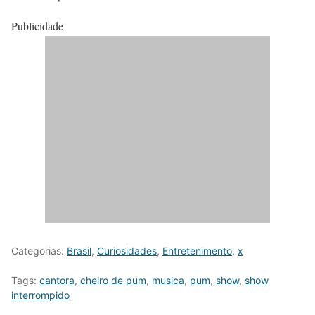
Publicidade
Categorias:
Brasil
,
Curiosidades
,
Entretenimento
,
x
Tags:
cantora
,
cheiro de pum
,
musica
,
pum
,
show
,
show
interrompido