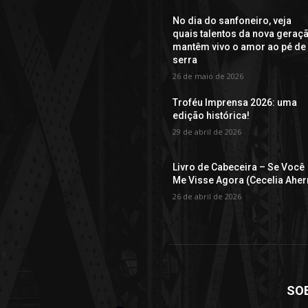
No dia do sanfoneiro, veja
quais talentos da nova geraç
mantêm vivo o amor ao pé de
serra
26 de maio de 2026
Troféu Imprensa 2026: uma
edição histórica!
29 de abril de 2026
Livro de Cabeceira – Se Você
Me Visse Agora (Cecelia Aher
26 de abril de 2026
SO