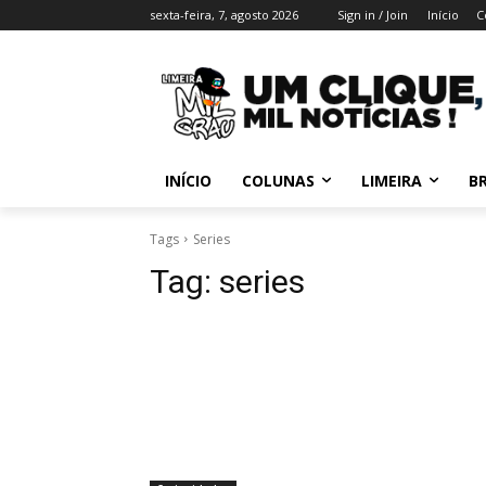
sexta-feira, 7, agosto 2026
Sign in / Join
Início
C
INÍCIO
COLUNAS
LIMEIRA
BR
Tags
Series
Tag:
series