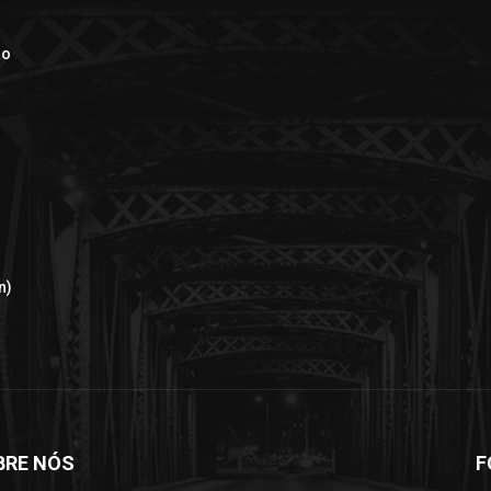
ão
n)
BRE NÓS
F