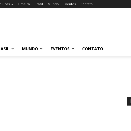
olunas
Limeira
Brasil
Mundo
Eventos
Contato
ASIL
MUNDO
EVENTOS
CONTATO