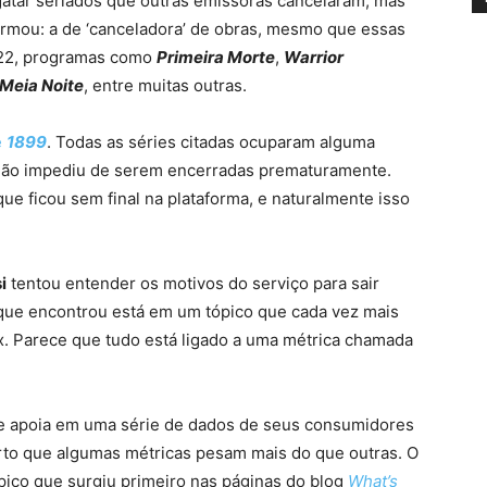
gatar seriados que outras emissoras cancelaram, mas
ormou: a de ‘canceladora’ de obras, mesmo que essas
022, programas como
Primeira Morte
,
Warrior
 Meia Noite
, entre muitas outras.
e
1899
. Todas as séries citadas ocuparam alguma
 não impediu de serem encerradas prematuramente.
ue ficou sem final na plataforma, e naturalmente isso
i
tentou entender os motivos do serviço para sair
 que encontrou está em um tópico que cada vez mais
x. Parece que tudo está ligado a uma métrica chamada
se apoia em uma série de dados de seus consumidores
erto que algumas métricas pesam mais do que outras. O
pico que surgiu primeiro nas páginas do blog
What’s