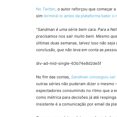
No
Twitter
, o autor reforçou que começar a 
sim
terminá-lo antes da plataforma bater o 
“
Sandman é uma série bem cara. Para a Netfl
precisamos nos sair muito bem. Mesmo que 
últimas duas semanas, talvez isso não seja o
conclusão, que não leva em conta as pessoas
div-ad-mid-single-63b74e8d2de5f
No fim das contas,
Sandman
conseguiu ser 
outras séries não puderam dizer o mesmo – e
espectadores consumindo no ritmo que a e
como métrica para decisões já até respinga
insistente é a comunicação por email da pla