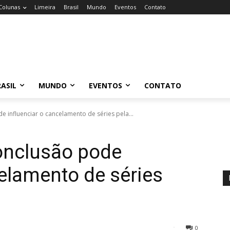
Colunas
Limeira
Brasil
Mundo
Eventos
Contato
ASIL
MUNDO
EVENTOS
CONTATO
 influenciar o cancelamento de séries pela...
onclusão pode
celamento de séries
0
30