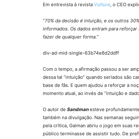
Em entrevista à revista
Vulture
, o CEO expl
“
70% da decisão é intuição, e os outros 30%
informados. Os dados entram para reforçar 
fazer de qualquer forma.
”
div-ad-mid-single-63b74e8d2ddff
Com o tempo, a afirmação passou a ser amp
dessa tal “intuição” quando seriados são 
base de fãs. E quem ajudou a reforçar a noç
momento atual, ao invés de “intuição e dado
O autor de
Sandman
esteve profundamente 
também na divulgação. Nas semanas seguinte
pela crítica, Gaiman abriu o jogo em suas r
público terminasse de assistir tudo. De pref