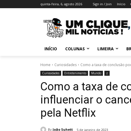
quinta-feira, 6, agosto 2026
Sign in / Join
Início
INÍCIO
COLUNAS
LIMEIRA
BR
Home
Curiosidades
Como a taxa de conclusão pode
Curiosidades
Entretenimento
Mundo
z
Como a taxa de c
influenciar o can
pela Netflix
By
João Suhett
5 de janeiro de 2023