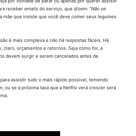
ja por vontade de parar ou apenas por querer assistir
a receber emails do serviço, que dizem: “
Não se
uma mãe que insiste que você deve comer seus legumes
ssão é mais complexa e não há respostas fáceis. Há
e, claro, orçamentos e retornos. Seja como for, a
dos devem surgir e serem cancelados antes de
 para assistir tudo o mais rápido possível, temendo
 ou se a próxima taxa que a Netflix verá crescer será
rma.