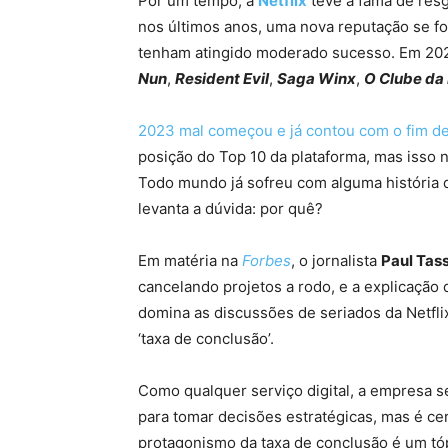
Por um tempo, a
Netflix
teve a fama de res
nos últimos anos, uma nova reputação se f
tenham atingido moderado sucesso. Em 2
Nun
,
Resident Evil
,
Saga Winx
,
O Clube da
2023 mal começou e já contou com o fim d
posição do Top 10 da plataforma, mas isso
Todo mundo já sofreu com alguma história q
levanta a dúvida: por quê?
Em matéria na
Forbes
, o jornalista
Paul Tass
cancelando projetos a rodo, e a explicação
domina as discussões de seriados da Netfli
‘taxa de conclusão’.
Como qualquer serviço digital, a empresa 
para tomar decisões estratégicas, mas é c
protagonismo da taxa de conclusão é um tó