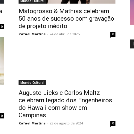
Mundo Cultural
a
Matogrosso & Mathias celebram
50 anos de sucesso com gravação
de projeto inédito
0
Rafael Martins
-
24 de abril de 2025
0
Mundo Cultural
Augusto Licks e Carlos Maltz
celebram legado dos Engenheiros
do Hawaii com show em
Campinas
0
Rafael Martins
-
23 de agosto de 2024
0