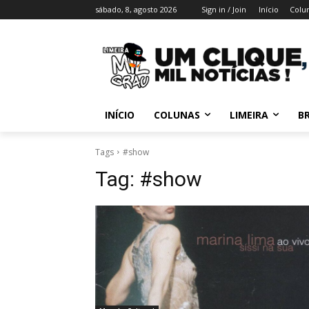
sábado, 8, agosto 2026
Sign in / Join
Início
Colu
INÍCIO
COLUNAS
LIMEIRA
BR
Tags
#show
Tag:
#show