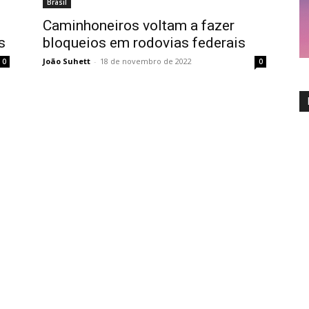
Brasil
Caminhoneiros voltam a fazer
s
bloqueios em rodovias federais
João Suhett
-
18 de novembro de 2022
0
0