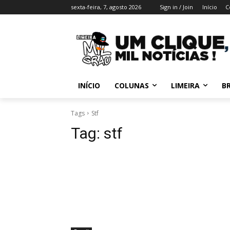
sexta-feira, 7, agosto 2026
Sign in / Join
Início
C
INÍCIO
COLUNAS
LIMEIRA
BR
Tags
Stf
Tag:
stf