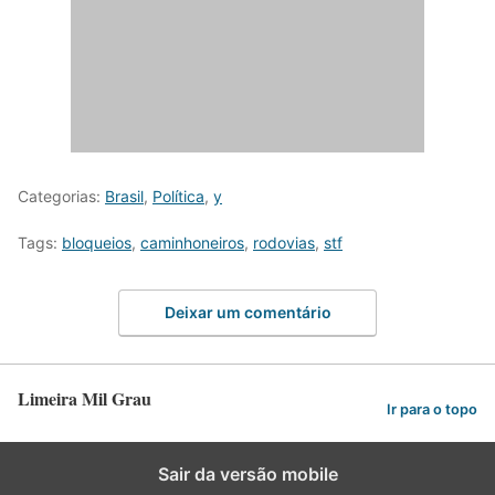
Categorias:
Brasil
,
Política
,
y
Tags:
bloqueios
,
caminhoneiros
,
rodovias
,
stf
Deixar um comentário
Limeira Mil Grau
Ir para o topo
Sair da versão mobile