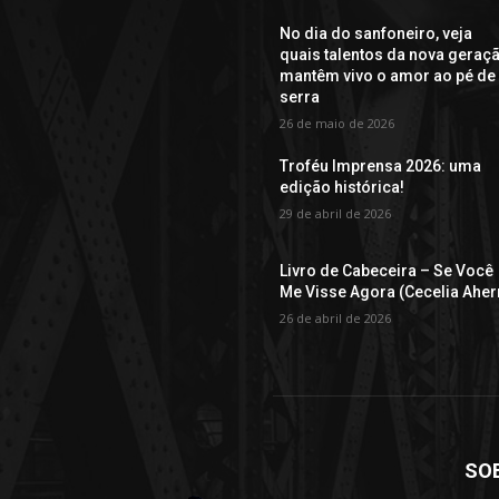
No dia do sanfoneiro, veja
quais talentos da nova geraç
mantêm vivo o amor ao pé de
serra
26 de maio de 2026
Troféu Imprensa 2026: uma
edição histórica!
29 de abril de 2026
Livro de Cabeceira – Se Você
Me Visse Agora (Cecelia Aher
26 de abril de 2026
SO