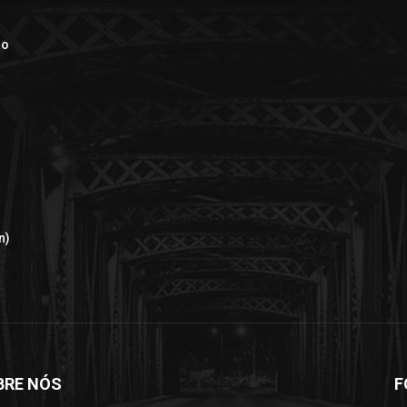
ão
n)
BRE NÓS
F