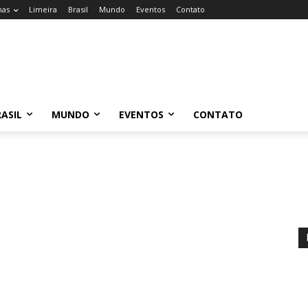
nas
Limeira
Brasil
Mundo
Eventos
Contato
ASIL
MUNDO
EVENTOS
CONTATO