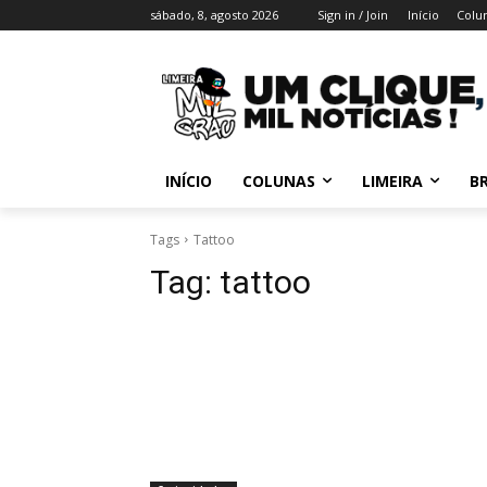
sábado, 8, agosto 2026
Sign in / Join
Início
Colu
INÍCIO
COLUNAS
LIMEIRA
BR
Tags
Tattoo
Tag:
tattoo