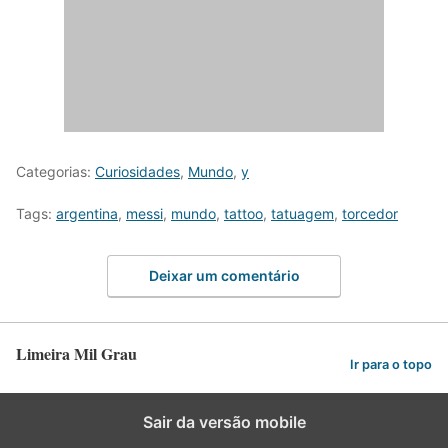
Categorias:
Curiosidades
,
Mundo
,
y
Tags:
argentina
,
messi
,
mundo
,
tattoo
,
tatuagem
,
torcedor
Deixar um comentário
Limeira Mil Grau
Ir para o topo
Sair da versão mobile