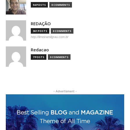
94 POSTS
0 COMMENTS
REDAÇÃO
361 POSTS
0 COMMENTS
http://limeiramilgrau.com.br
Redacao
7 POSTS
0 COMMENTS
- Advertisment -