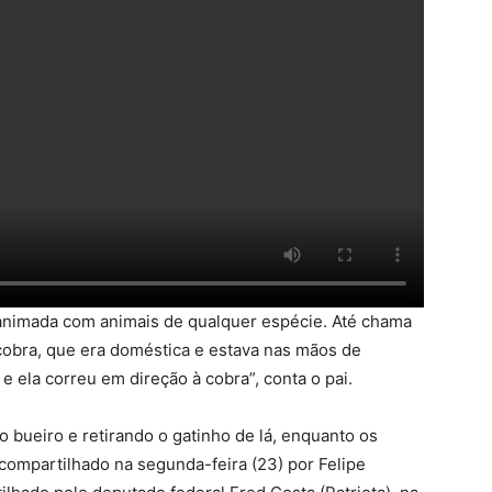
animada com animais de qualquer espécie. Até chama
 cobra, que era doméstica e estava nas mãos de
e ela correu em direção à cobra”, conta o pai.
 bueiro e retirando o gatinho de lá, enquanto os
compartilhado na segunda-feira (23) por Felipe