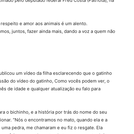
tilhado pelo deputado federal Fred Costa (Patriota), na
respeito e amor aos animais é um alento.
s, juntos, fazer ainda mais, dando a voz a quem não
blicou um vídeo da filha esclarecendo que o gatinho
ssão do vídeo do gatinho, Como vocês podem ver, o
ês de idade e qualquer atualização eu falo para
a o bichinho, e a história por trás do nome do seu
onar. “Nós o encontramos no mato, quando ela e a
 uma pedra, me chamaram e eu fiz o resgate. Ela