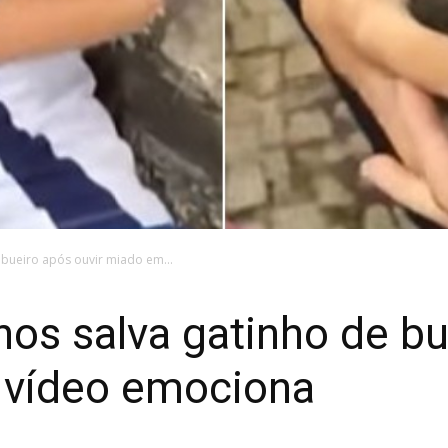
 bueiro após ouvir miado em...
os salva gatinho de bu
 vídeo emociona