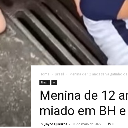
Home
Brasil
Menina de 12 anos salva gatinho de
Brasil
w
Menina de 12 an
miado em BH e
By
Joyce Queiroz
-
31 de maio de 2022
0