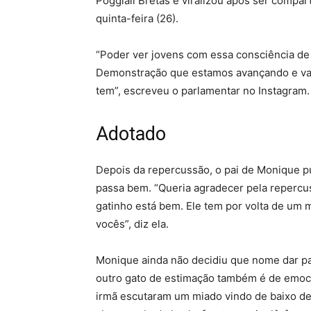
Poggiali Bretas e viralizou após ser compar
quinta-feira (26).
“Poder ver jovens com essa consciência de 
Demonstração que estamos avançando e vamo
tem”, escreveu o parlamentar no Instagram.
Adotado
Depois da repercussão, o pai de Monique pu
passa bem. “Queria agradecer pela repercu
gatinho está bem. Ele tem por volta de um m
vocês”, diz ela.
Monique ainda não decidiu que nome dar par
outro gato de estimação também é de emoci
irmã escutaram um miado vindo de baixo de