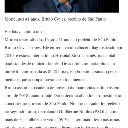
Morre, aos 41 anos, Bruno Covas, prefeito de São Paulo
Ele lutava contra um
Morreu neste sábado, 15, aos 41 anos, o prefeito de São Paulo,
Bruno Covas Lopes. Ele enfrentava um câncer, diagnosticado em
2019, e estava internado no Hospital Sírio-Libanês, na capital
paulista, desde o início do mês. De acordo com nota oficial, a
morte foi confirmada às 8h20 horas, em boletim assinado pelos
médicos que acompanhavam seu tratamento.
Bruno assumiu a cadeira de prefeito da maior cidade do país em
abril de 2018 quando João Doria decidiu abandonar o posto para
concorrer ao governo de São Paulo. No ano passado, foi reeleito
no segundo turno, derrotando Guilherme Boulos (PSOL), com
mais de 3,1 milhões de votos (59%) — seu maior feito nas urnas
foi vencer na primeira etapa da disputa em todos os distritos da